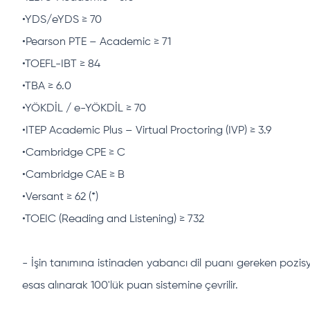
•YDS/eYDS ≥ 70
•Pearson PTE – Academic ≥ 71
•TOEFL-IBT ≥ 84
•TBA ≥ 6.0
•YÖKDİL / e-YÖKDİL ≥ 70
•ITEP Academic Plus – Virtual Proctoring (IVP) ≥ 3.9
•Cambridge CPE ≥ C
•Cambridge CAE ≥ B
•Versant ≥ 62 (*)
•TOEIC (Reading and Listening) ≥ 732
- İşin tanımına istinaden yabancı dil puanı gereken pozi
esas alınarak 100'lük puan sistemine çevrilir.