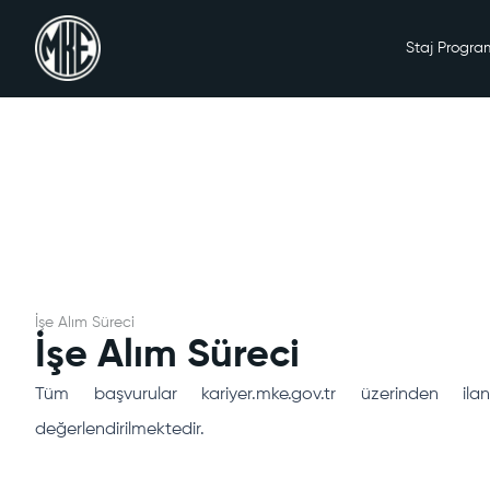
Staj Program
İşe Alım Süreci
İşe Alım Süreci
Tüm başvurular kariyer.mke.gov.tr üzerinden il
değerlendirilmektedir.