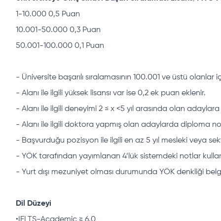
1-10.000 0,5 Puan
10.001-50.000 0,3 Puan
50.001-100.000 0,1 Puan
- Üniversite başarılı sıralamasının 100.001
ve üstü olanlar i
- Alanı ile ilgili yüksek lisansı var ise 0,2 ek puan eklenir.
- Alanı ile ilgili deneyimi 2 ≤ x <5 yıl arasında olan adaylar
- Alanı ile ilgili doktora yapmış olan adaylarda diploma no
- Başvurduğu pozisyon ile ilgili en az 5 yıl mesleki veya 
- YÖK tarafından yayımlanan 4’lük sistemdeki notlar kullanı
- Yurt dışı mezuniyet olması durumunda YÖK denkliği belg
Dil Düzeyi
•IELTS-Academic ≥ 6.0